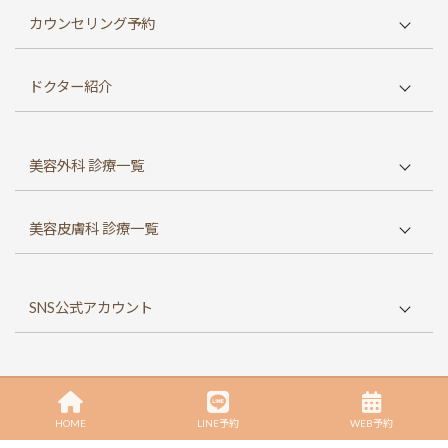
東京院TOP
カウンセリング予約
初めての方へ
WEB予約
診療方針
ドクター紹介
メール予約
診療時間
大口春雄 総院長
LINE予約（東京院）
アクセス
美容外科 診療一覧
大口雄也 東京院院長
電話予約（東京院）
お知らせ
並木保憲 八事院院長
お問い合わせ
鼻の整形
料金表
美容皮膚科 診療一覧
風戸孝夫 八事院副院長
二重整形・目元整形
オンライン診療
中西雄二 顧問医師
しわ・たるみ
口元の整形
よくあるご質問
SNS公式アカウント
ほくろ・イボ除去
フェイスリフト
親権者同意書
ピアスの穴あけ
シルエットソフト
採用情報
ヤゴイシチャンネル
輪郭・あご・額の整形
モニター募集
Copyright © 2025 Yagotoishizaka clinic. All rights reserved.
東京院
豊胸・胸の整形
症例写真
HOME
LINE予約
WEB予約
東京院 症例写真