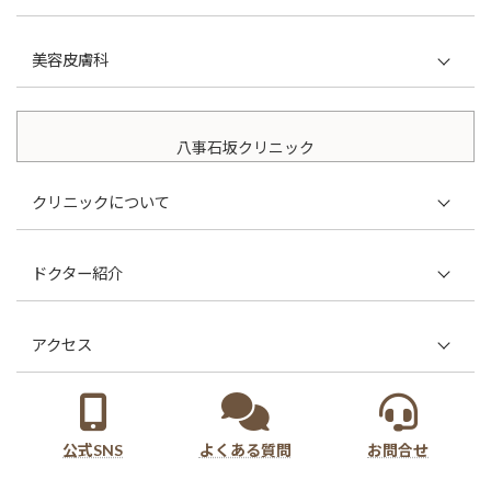
鼻の整形
美容皮膚科
二重整形・目元整形
しわ・たるみ
口元の整形
八事石坂クリニック
ほくろ・イボ除去
フェイスリフト
ピアスの穴あけ
シルエットソフト
クリニックについて
輪郭・あご・額の整形
初めての方へ
豊胸・胸の整形
ドクター紹介
診療方針
脂肪吸引
大口春雄 総院長
オンライン診療
耳の形成
アクセス
大口雄也 東京院院長
採用情報
傷跡修正
東京院
並木保憲 八事院院長
モニター募集
出べそ形成
八事院
風戸孝夫 八事院副院長
公式SNS
よくある質問
お問合せ
えくぼ形成
中西雄二 顧問医師
ワキガ治療