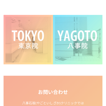
ほくろ・イボ除去
お問い合わせ
八事石坂(やごといしざか)クリニックでは