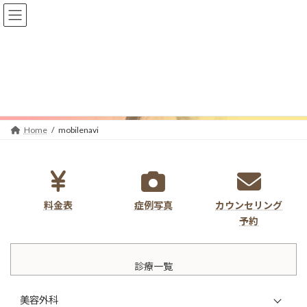
コ
ナ
八事石坂(やごといしざか)クリニック 東京院
ン
ビ
テ
ゲ
ン
ー
ツ
シ
へ
ョ
mobilenavi
ス
ン
キ
に
ッ
移
プ
動
Home
mobilenavi
料金表
症例写真
カウンセリング
予約
診療一覧
美容外科