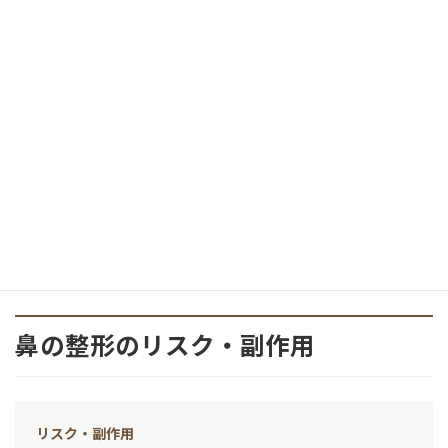
に最適な方法を提案します。
鼻に入れたものがズレたりすることはありません
か？
手術後2週間までは、シリコンプロテーゼなどが安定して
いませんので、その可能性はあります。
鼻の整形のリスク・副作用
リスク・副作用