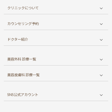
クリニックについて
東京院TOP
カウンセリング予約
初めての方へ
WEB予約
診療方針
ドクター紹介
メール予約
診療時間
大口春雄 総院長
LINE予約（東京院）
アクセス
美容外科 診療一覧
大口雄也 東京院院長
電話予約（東京院）
お知らせ
並木保憲 八事院院長
お問い合わせ
鼻の整形
料金表
美容皮膚科 診療一覧
風戸孝夫 八事院副院長
二重整形・目元整形
オンライン診療
中西雄二 顧問医師
しわ・たるみ
口元の整形
よくあるご質問
SNS公式アカウント
ほくろ・イボ除去
フェイスリフト
親権者同意書
ピアスの穴あけ
シルエットソフト
採用情報
ヤゴイシチャンネル