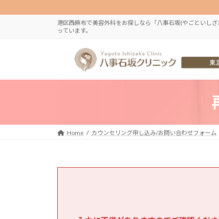
コ
ナ
ン
ビ
港区西麻布で美容外科をお探しなら「八事石坂(やごといしざ
テ
ゲ
っています。
ン
ー
ツ
シ
へ
ョ
ス
ン
キ
に
ッ
移
プ
動
Home
カウンセリング申し込み/お問い合わせフォーム