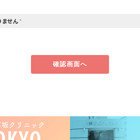
りません
*